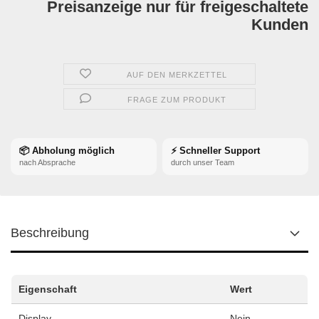
Preisanzeige nur für freigeschaltete
Kunden
AUF DEN MERKZETTEL
FRAGE ZUM PRODUKT
📦 Abholung möglich
⚡ Schneller Support
nach Absprache
durch unser Team
Beschreibung
Eigenschaft
Wert
Display
Nein