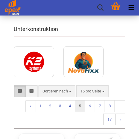
Unterkonstruktion
Sortieren nach
pro Seite
Sortieren nach
16 pro Seite
«
1
2
3
4
5
6
7
8
...
17
»