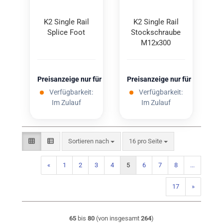
K2 Sin­gle Rail
K2 Sin­gle Rail
Spli­ce Foot
Stock­schrau­be
M12x300
Preisanzeige nur für freigeschaltete Kunden
Preisanzeige nur für freigesc
Verfügbarkeit:
Verfügbarkeit:
Im Zulauf
Im Zulauf
Sortieren nach
pro Seite
Sortieren nach
16 pro Seite
«
1
2
3
4
5
6
7
8
...
17
»
65
bis
80
(von insgesamt
264
)