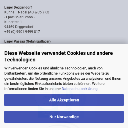
Lager Deggendorf
Kühne + Nagel (AG & Co.) KG
- Epax Solar Gmbh -
Kunertstr. 1
94469 Deggendorf
+49 (0) 9901 9499 817
Lager Passau (Gefahrgutlager)
Pillmeier Transport GmbH
- Epax Solar GmbH -
Diese Webseite verwendet Cookies und andere
Industriestraße 14a
Technologien
94036 Passau
0851 8818187
Wir verwenden Cookies und ähnliche Technologien, auch von
Drittanbietern, um die ordentliche Funktionsweise der Website zu
gewährleisten, die Nutzung unseres Angebotes zu analysieren und Ihnen
ein bestmögliches Einkaufserlebnis bieten zu können. Weitere
Informationen finden Sie in unserer
Datenschutzerklärung
.
Alle Akzeptieren
Nur Notwendige