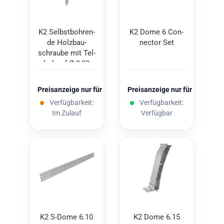
K2 Selbst­boh­ren­
K2 Dome 6 Con­
de Holz­bau­
nec­tor Set
schrau­be mit Tel­
ler­kopf Ø 8,00
mm 8x60
Preisanzeige nur für freigeschaltete Kunden
Preisanzeige nur für freigesc
Verfügbarkeit:
Verfügbarkeit:
Im Zulauf
Verfügbar
K2 S-​Dome 6.10
K2 Dome 6.15