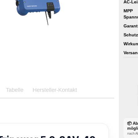
AC-Lei
MPP
Spann
Garant
Schutz
Wirkun
Versan
Tabelle
Hersteller-Kontakt
📦 A
mögl
nach A