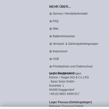
MEHR ÜBER...
Service / Herstellerkontakt
FAQ
Wiki
Batteriehinweise
Versand- & Zahlungsbedingungen
Impressum
AGB
Privatsphäre und Datenschutz
Lager Deggendorf
Cookie Einstellungen
Kühne + Nagel (AG & Co.) KG
- Epax Solar Gmbh -
Kunertstr. 1
94469 Deggendorf
+49 (0) 9901 9499 817
Lager Passau (Gefahrgutlager)
Pillmeier Transport GmbH