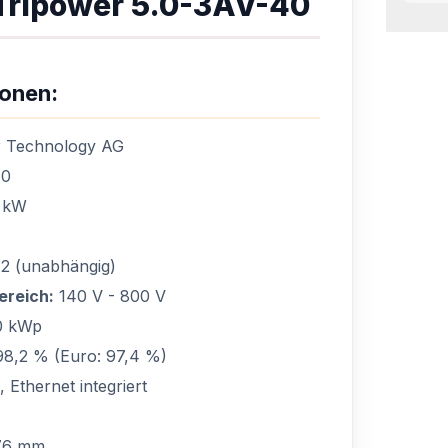
ripower 5.0-3AV-40
ionen:
 Technology AG
40
 kW
2 (unabhängig)
reich:
140 V - 800 V
0 kWp
8,2 % (Euro: 97,4 %)
Ethernet integriert
76 mm