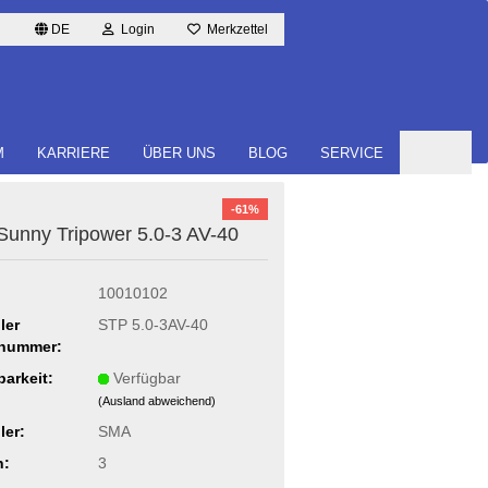
DE
Login
Merkzettel
M
KARRIERE
ÜBER UNS
BLOG
SERVICE
-61%
unny Tri­power 5.0-3 AV-40
10010102
ler
STP 5.0-3AV-40
lnummer:
barkeit:
Verfügbar
(Ausland abweichend)
ler:
SMA
n:
3