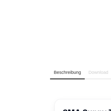
Neu / Coming soon
EQ3300
EQ5000
Beschreibung
Download