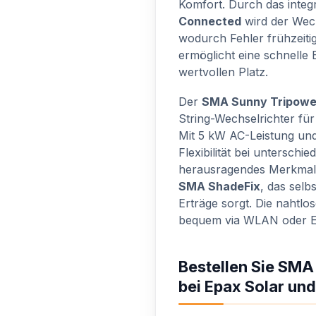
Komfort. Durch das integ
Connected
wird der Wech
wodurch Fehler frühzeit
ermöglicht eine schnelle
wertvollen Platz.
Der
SMA Sunny Tripowe
String-Wechselrichter fü
Mit 5 kW AC-Leistung un
Flexibilität bei unterschi
herausragendes Merkmal 
SMA ShadeFix
, das selb
Erträge sorgt. Die nahtlo
bequem via WLAN oder E
Bestellen Sie SM
bei Epax Solar und