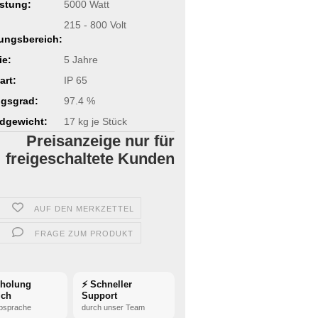
stung:
5000 Watt
215 - 800 Volt
ungsbereich:
ie:
5 Jahre
art:
IP 65
gsgrad:
97.4 %
dgewicht:
17
kg je Stück
Preisanzeige nur für
freigeschaltete Kunden
AUF DEN MERKZETTEL
FRAGE ZUM PRODUKT
bholung
⚡ Schneller
ich
Support
bsprache
durch unser Team