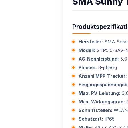
SMA Sunny T
Produktspezifikat
Hersteller:
SMA Solar
Modell:
STP5.0-3AV-
AC-Nennleistung:
5,0
Phasen:
3-phasig
Anzahl MPP-Tracker:
Eingangsspannungsbe
Max. PV-Leistung:
9,
Max. Wirkungsgrad:
9
Schnittstellen:
WLAN, 
Schutzart:
IP65
Maße:
435 x 470 x 1