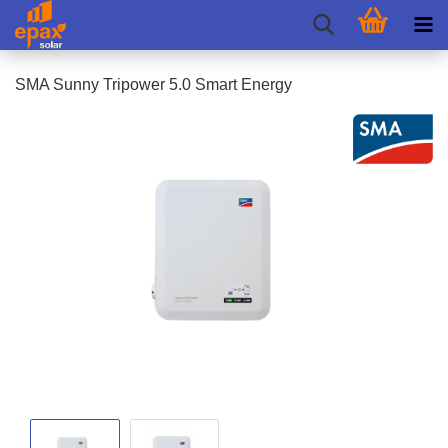
SMA Sunny Tri­power 5.0 Smart En­er­gy