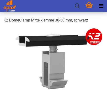
K2 Do­me­Clamp Mit­tel­klem­me 30-50 mm, schwarz